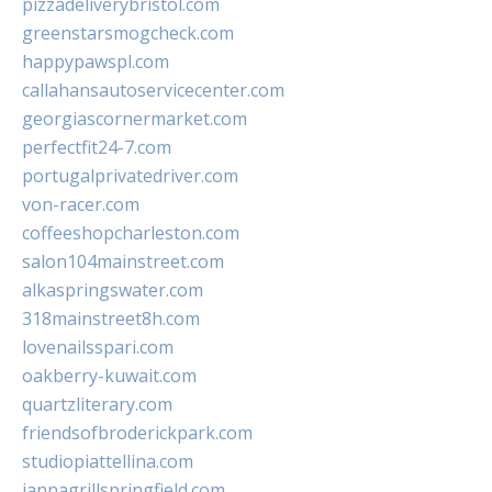
pizzadeliverybristol.com
greenstarsmogcheck.com
happypawspl.com
callahansautoservicecenter.com
georgiascornermarket.com
perfectfit24-7.com
portugalprivatedriver.com
von-racer.com
coffeeshopcharleston.com
salon104mainstreet.com
alkaspringswater.com
318mainstreet8h.com
lovenailsspari.com
oakberry-kuwait.com
quartzliterary.com
friendsofbroderickpark.com
studiopiattellina.com
jannagrillspringfield.com