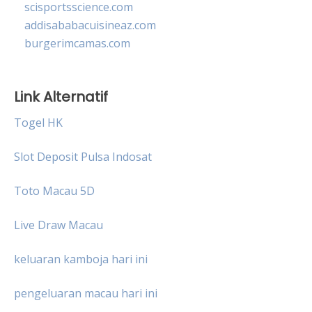
scisportsscience.com
addisababacuisineaz.com
burgerimcamas.com
Link Alternatif
Togel HK
Slot Deposit Pulsa Indosat
Toto Macau 5D
Live Draw Macau
keluaran kamboja hari ini
pengeluaran macau hari ini