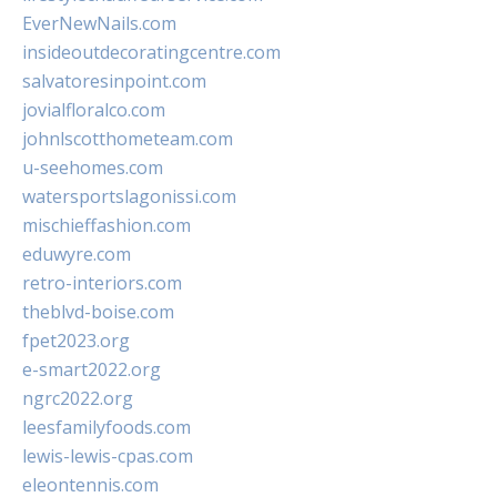
EverNewNails.com
insideoutdecoratingcentre.com
salvatoresinpoint.com
jovialfloralco.com
johnlscotthometeam.com
u-seehomes.com
watersportslagonissi.com
mischieffashion.com
eduwyre.com
retro-interiors.com
theblvd-boise.com
fpet2023.org
e-smart2022.org
ngrc2022.org
leesfamilyfoods.com
lewis-lewis-cpas.com
eleontennis.com