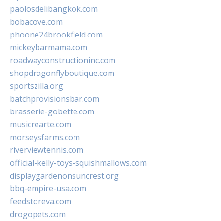
paolosdelibangkok.com
bobacove.com
phoone24brookfield.com
mickeybarmama.com
roadwayconstructioninc.com
shopdragonflyboutique.com
sportszilla.org
batchprovisionsbar.com
brasserie-gobette.com
musicrearte.com
morseysfarms.com
riverviewtennis.com
official-kelly-toys-squishmallows.com
displaygardenonsuncrest.org
bbq-empire-usa.com
feedstoreva.com
drogopets.com