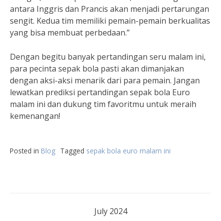
antara Inggris dan Prancis akan menjadi pertarungan
sengit. Kedua tim memiliki pemain-pemain berkualitas
yang bisa membuat perbedaan.”
Dengan begitu banyak pertandingan seru malam ini,
para pecinta sepak bola pasti akan dimanjakan
dengan aksi-aksi menarik dari para pemain. Jangan
lewatkan prediksi pertandingan sepak bola Euro
malam ini dan dukung tim favoritmu untuk meraih
kemenangan!
Posted in
Blog
Tagged
sepak bola euro malam ini
July 2024