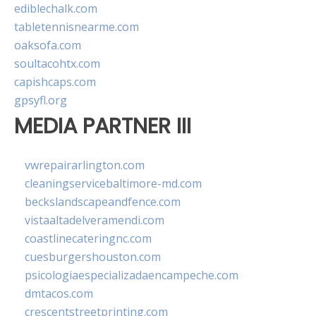
ediblechalk.com
tabletennisnearme.com
oaksofa.com
soultacohtx.com
capishcaps.com
gpsyfl.org
MEDIA PARTNER III
vwrepairarlington.com
cleaningservicebaltimore-md.com
beckslandscapeandfence.com
vistaaltadelveramendi.com
coastlinecateringnc.com
cuesburgershouston.com
psicologiaespecializadaencampeche.com
dmtacos.com
crescentstreetprinting.com