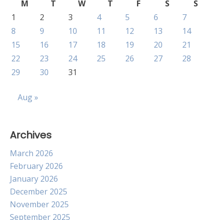
M
T
W
T
F
S
S
1
2
3
4
5
6
7
8
9
10
11
12
13
14
15
16
17
18
19
20
21
22
23
24
25
26
27
28
29
30
31
Aug »
Archives
March 2026
February 2026
January 2026
December 2025
November 2025
September 2025