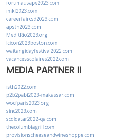
forumausape2023.com
imkl2023.com
careerfaircsd2023.com
apsth2023.com
MedItRio2023.org
lcicon2023boston.com
waitangidayfestival2022.com
vacancesscolaires2022.com
MEDIA PARTNER II
isth2022.com
p2b2pabi2023-makassar.com
wocfparis2023.org
sinc2023.com
scdlqatar2022-qa.com
thecolumbiagrill.com
provisionscheeseandwineshoppe.com