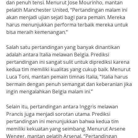
dan penuh tensi. Menurut Jose Mourinho, mantan
pelatih Manchester United, “Pertandingan malam ini
akan menjadi ujian sejati bagi para pemain. Mereka
harus menunjukkan performa terbaik mereka untuk
bisa meraih kemenangan.”
Salah satu pertandingan yang banyak dinantikan
adalah antara Italia melawan Belgia. Prediksi
pertandingan ini sangat sulit untuk diprediksi karena
kedua tim memiliki kualitas yang cukup baik. Menurut
Luca Toni, mantan pemain timnas Italia, “Italia harus
bermain dengan penuh semangat dan keberanian jika
ingin mengalahkan Belgia malam ini.”
Selain itu, pertandingan antara Inggris melawan
Prancis juga menjadi sorotan utama. Prediksi
pertandingan ini menunjukkan bahwa kedua tim
memiliki kekuatan yang seimbang. Menurut Arsene
Wenger, mantan pelatih Arsenal, “Pertandingan