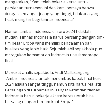
mengatakan, “Kami telah bekerja keras untuk
persiapan turnamen ini dan kami percaya bahwa
dengan semangat juang yang tinggi, tidak ada yang
tidak mungkin bagi timnas Indonesia.”
Namun, ambisi Indonesia di Euro 2024 tidaklah
mudah. Timnas Indonesia harus bersaing dengan tim-
tim besar Eropa yang memiliki pengalaman dan
kualitas yang lebih baik. Sejumlah ahli sepakbola pun
meragukan kemampuan Indonesia untuk mencapai
final.
Menurut analis sepakbola, Andi Mallarangeng,
“Ambisi Indonesia untuk menembus babak final Euro
2024 adalah sangat tinggi, namun kita harus realistis.
Persaingan di turnamen ini sangat ketat dan timnas
Indonesia harus bekerja ekstra keras untuk bisa
bersaing dengan tim-tim kuat Eropa.”