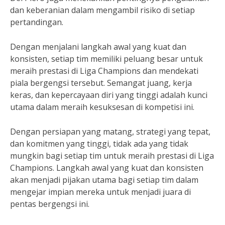
dan keberanian dalam mengambil risiko di setiap
pertandingan.
Dengan menjalani langkah awal yang kuat dan
konsisten, setiap tim memiliki peluang besar untuk
meraih prestasi di Liga Champions dan mendekati
piala bergengsi tersebut. Semangat juang, kerja
keras, dan kepercayaan diri yang tinggi adalah kunci
utama dalam meraih kesuksesan di kompetisi ini.
Dengan persiapan yang matang, strategi yang tepat,
dan komitmen yang tinggi, tidak ada yang tidak
mungkin bagi setiap tim untuk meraih prestasi di Liga
Champions. Langkah awal yang kuat dan konsisten
akan menjadi pijakan utama bagi setiap tim dalam
mengejar impian mereka untuk menjadi juara di
pentas bergengsi ini.