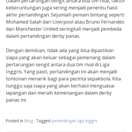
Dalam pertarungan sengit antara dua tim rival, faktor
keberuntungan juga sering menjadi penentu hasil
akhir pertandingan. Sejumlah pemain bintang seperti
Mohamed Salah dari Liverpool atau Bruno Fernandes
dari Manchester United seringkali menjadi pembeda
dalam pertandingan derby panas.
Dengan demikian, tidak ada yang bisa dipastikan
siapa yang akan keluar sebagai pemenang dalam
pertarungan sengit antara dua tim rival di Liga
Inggris. Yang pasti, pertandingan ini akan menjadi
tontonan menarik bagi para pecinta sepakbola. Kita
tunggu saja siapa yang akan berhasil menguasai
lapangan dan meraih kemenangan dalam derby
panas ini.
Posted in
Blog
Tagged
pertandingan liga inggris