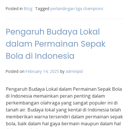
Posted in
Blog
Tagged
pertandingan liga champions
Pengaruh Budaya Lokal
dalam Permainan Sepak
Bola di Indonesia
Posted on
February 14, 2025
by
adminpid
Pengaruh Budaya Lokal dalam Permainan Sepak Bola
di Indonesia memainkan peran penting dalam
perkembangan olahraga yang sangat populer ini di
tanah air. Budaya lokal yang kental di Indonesia telah
memberikan warna tersendiri dalam permainan sepak
bola, baik dalam hal gaya bermain maupun dalam hal