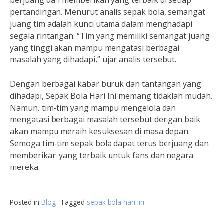
berjuang dan memberikan yang terbaik di setiap
pertandingan. Menurut analis sepak bola, semangat
juang tim adalah kunci utama dalam menghadapi
segala rintangan. “Tim yang memiliki semangat juang
yang tinggi akan mampu mengatasi berbagai
masalah yang dihadapi,” ujar analis tersebut.
Dengan berbagai kabar buruk dan tantangan yang
dihadapi, Sepak Bola Hari Ini memang tidaklah mudah.
Namun, tim-tim yang mampu mengelola dan
mengatasi berbagai masalah tersebut dengan baik
akan mampu meraih kesuksesan di masa depan.
Semoga tim-tim sepak bola dapat terus berjuang dan
memberikan yang terbaik untuk fans dan negara
mereka.
Posted in
Blog
Tagged
sepak bola hari ini