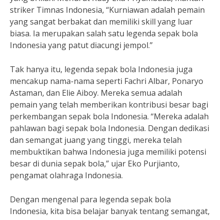
striker Timnas Indonesia, “Kurniawan adalah pemain
yang sangat berbakat dan memiliki skill yang luar
biasa. Ia merupakan salah satu legenda sepak bola
Indonesia yang patut diacungi jempol.”
Tak hanya itu, legenda sepak bola Indonesia juga
mencakup nama-nama seperti Fachri Albar, Ponaryo
Astaman, dan Elie Aiboy. Mereka semua adalah
pemain yang telah memberikan kontribusi besar bagi
perkembangan sepak bola Indonesia. “Mereka adalah
pahlawan bagi sepak bola Indonesia. Dengan dedikasi
dan semangat juang yang tinggi, mereka telah
membuktikan bahwa Indonesia juga memiliki potensi
besar di dunia sepak bola,” ujar Eko Purjianto,
pengamat olahraga Indonesia.
Dengan mengenal para legenda sepak bola
Indonesia, kita bisa belajar banyak tentang semangat,