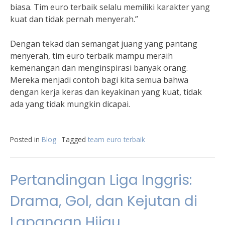
biasa. Tim euro terbaik selalu memiliki karakter yang
kuat dan tidak pernah menyerah.”
Dengan tekad dan semangat juang yang pantang
menyerah, tim euro terbaik mampu meraih
kemenangan dan menginspirasi banyak orang.
Mereka menjadi contoh bagi kita semua bahwa
dengan kerja keras dan keyakinan yang kuat, tidak
ada yang tidak mungkin dicapai.
Posted in
Blog
Tagged
team euro terbaik
Pertandingan Liga Inggris:
Drama, Gol, dan Kejutan di
Lapangan Hijau