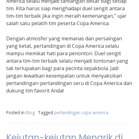
America selalu menjadi tantangan besar bagi setiap
tim. Kita harus siap menghadapi duel sengit antara
tim-tim terbaik jika ingin meraih kemenangan,” ujar
salah satu pelatih tim peserta Copa America.
Dengan atmosfer yang memanas dan persaingan
yang ketat, pertandingan di Copa America selalu
mampu memikat hati para penonton. Duel sengit
antara tim-tim terbaik selalu menjadi tontonan yang
tak terlupakan bagi para pecinta sepakbola. Jadi
jangan lewatkan kesempatan untuk menyaksikan
pertandingan-pertandingan seru di Copa America dan
dukung tim favorit Anda!
Posted in
Blog
Tagged
pertandingan copa america
Kejutan-kejutan Menarik di