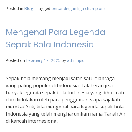
Posted in
Blog
Tagged
pertandingan liga champions
Mengenal Para Legenda
Sepak Bola Indonesia
Posted on
February 17, 2025
by
adminpid
Sepak bola memang menjadi salah satu olahraga
yang paling populer di Indonesia. Tak heran jika
banyak legenda sepak bola Indonesia yang dihormati
dan diidolakan oleh para penggemar. Siapa sajakah
mereka? Yuk, kita mengenal para legenda sepak bola
Indonesia yang telah mengharumkan nama Tanah Air
di kancah internasional.