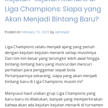
Liga Champions: Siapa yang
Akan Menjadi Bintang Baru?
Posted on
February 15, 2025
by
adminpid
Liga Champions selalu menjadi ajang yang penuh
dengan kejutan-kejutan menarik setiap musimnya.
Dari tim-tim besar yang tersingkir lebih awal hingga
bintang-bintang baru yang muncul dan mencuri
perhatian para penggemar sepak bola.
Pertanyaannya sekarang, siapa yang akan menjadi
bintang baru di Liga Champions musim ini?
Menyusul hasil undian grup Liga Champions yang
baru-baru ini dilakukan, banyak yang memperkirakan
bahwa akan ada kejutan-kejutan menarik di turnamen