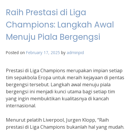
Raih Prestasi di Liga
Champions: Langkah Awal
Menuju Piala Bergengsi
Posted on
February 17, 2025
by
adminpid
Prestasi di Liga Champions merupakan impian setiap
tim sepakbola Eropa untuk meraih kejayaan di pentas
bergengsi tersebut. Langkah awal menuju piala
bergengsi ini menjadi kunci utama bagi setiap tim
yang ingin membuktikan kualitasnya di kancah
internasional.
Menurut pelatih Liverpool, Jurgen Klopp, “Raih
prestasi di Liga Champions bukanlah hal yang mudah.