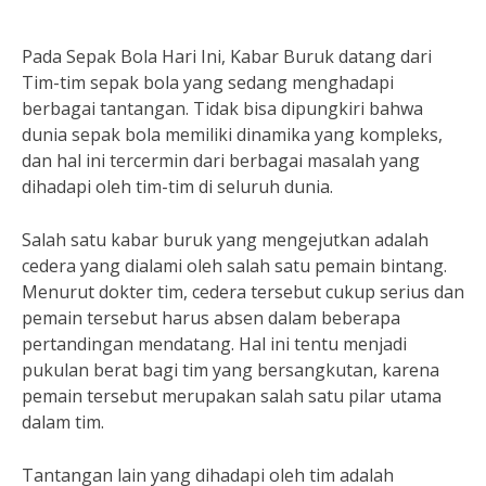
Pada Sepak Bola Hari Ini, Kabar Buruk datang dari
Tim-tim sepak bola yang sedang menghadapi
berbagai tantangan. Tidak bisa dipungkiri bahwa
dunia sepak bola memiliki dinamika yang kompleks,
dan hal ini tercermin dari berbagai masalah yang
dihadapi oleh tim-tim di seluruh dunia.
Salah satu kabar buruk yang mengejutkan adalah
cedera yang dialami oleh salah satu pemain bintang.
Menurut dokter tim, cedera tersebut cukup serius dan
pemain tersebut harus absen dalam beberapa
pertandingan mendatang. Hal ini tentu menjadi
pukulan berat bagi tim yang bersangkutan, karena
pemain tersebut merupakan salah satu pilar utama
dalam tim.
Tantangan lain yang dihadapi oleh tim adalah