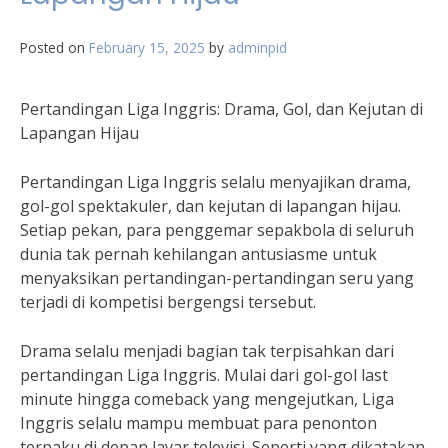
Posted on
February 15, 2025
by
adminpid
Pertandingan Liga Inggris: Drama, Gol, dan Kejutan di
Lapangan Hijau
Pertandingan Liga Inggris selalu menyajikan drama,
gol-gol spektakuler, dan kejutan di lapangan hijau.
Setiap pekan, para penggemar sepakbola di seluruh
dunia tak pernah kehilangan antusiasme untuk
menyaksikan pertandingan-pertandingan seru yang
terjadi di kompetisi bergengsi tersebut.
Drama selalu menjadi bagian tak terpisahkan dari
pertandingan Liga Inggris. Mulai dari gol-gol last
minute hingga comeback yang mengejutkan, Liga
Inggris selalu mampu membuat para penonton
terpaku di depan layar televisi. Seperti yang dikatakan