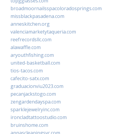
topgglasses.com
broadmoornailsspacoloradosprings.com
missblackpasadena.com
anneskitchen.org
valenciamarketytaqueria.com
reefrecordsllc.com
alawaffle.com
aryouthfishing.com
united-basketball.com
tios-tacos.com
cafecito-satx.com
graduacionviu2023.com
pecanjackstogo.com
zengardendayspa.com
sparklejewelryinc.com
ironcladtattoostudio.com
bruinshome.com
annascleaningsvc.com