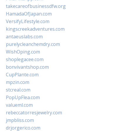
takecareofbusinessdfw.org
HamadaOfJapan.com
VersifyLifestyle.com
kingscreekadventures.com
antaeuslabs.com
purelycleanchemdry.com
WishOping.com
shoplegacee.com
bonvivantshop.com
CupPlante.com
mpzin.com
stcreal.com
PopUpFlea.com
valueml.com
rebeccatorresjewelry.com
jmpbliss.com
drjorgerico.com