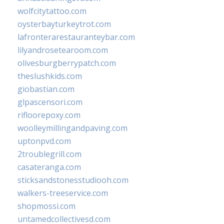
wolfcitytattoo.com
oysterbayturkeytrot.com
lafronterarestauranteybar.com
lilyandrosetearoom.com
olivesburgberrypatch.com
theslushkids.com
giobastian.com
glpascensori.com
rifloorepoxy.com
woolleymillingandpaving.com
uptonpvd.com
2troublegrill.com
casateranga.com
sticksandstonesstudiooh.com
walkers-treeservice.com
shopmossi.com
untamedcollectivesd.com