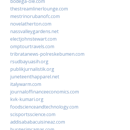
bodega-ole.com
thestreamlinerlounge.com
mestrinorubanofc.com
novelatherton.com
nassvalleygardens.net
electjohnstewart.com
omptourtravels.com
tribratanews-polreskebumen.com
rsudbayuasih.org
publikjurnalistik.org
juneteenthapparel.net
italywarm.com
journaloffinanceeconomics.com
kvk-kumari.org
foodscienceandtechnology.com
scisportsscience.com
addisababacuisineaz.com
burgerimcamas.com