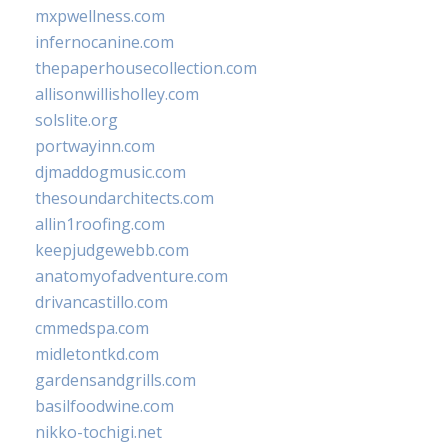
mxpwellness.com
infernocanine.com
thepaperhousecollection.com
allisonwillisholley.com
solslite.org
portwayinn.com
djmaddogmusic.com
thesoundarchitects.com
allin1roofing.com
keepjudgewebb.com
anatomyofadventure.com
drivancastillo.com
cmmedspa.com
midletontkd.com
gardensandgrills.com
basilfoodwine.com
nikko-tochigi.net