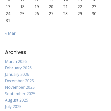
17
18
19
20
21
22
23
24
25
26
27
28
29
30
31
« Mar
Archives
March 2026
February 2026
January 2026
December 2025
November 2025
September 2025
August 2025
July 2025