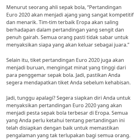
Menurut seorang ahli sepak bola, “Pertandingan
Euro 2020 akan menjadi ajang yang sangat kompetitif
dan menarik. Tim-tim terbaik Eropa akan saling
berhadapan dalam pertandingan yang sengit dan
penuh gairah. Semua orang pasti tidak sabar untuk
menyaksikan siapa yang akan keluar sebagai juara.”
Selain itu, tiket pertandingan Euro 2020 juga akan
menjadi buruan, mengingat minat yang tinggi dari
para penggemar sepak bola. Jadi, pastikan Anda
segera mendapatkan tiket Anda sebelum kehabisan.
Jadi, tunggu apalagi? Segera siapkan diri Anda untuk
menyaksikan pertandingan Euro 2020 yang akan
menjadi pesta sepak bola terbesar di Eropa. Semua
yang Anda perlu ketahui tentang pertandingan ini
telah disiapkan dengan baik untuk memastikan
pengalaman yang tak terlupakan bagi semua orang.