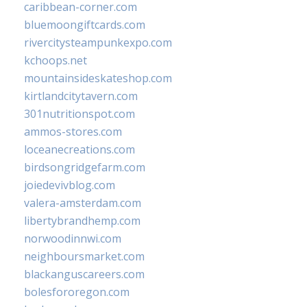
caribbean-corner.com
bluemoongiftcards.com
rivercitysteampunkexpo.com
kchoops.net
mountainsideskateshop.com
kirtlandcitytavern.com
301nutritionspot.com
ammos-stores.com
loceanecreations.com
birdsongridgefarm.com
joiedevivblog.com
valera-amsterdam.com
libertybrandhemp.com
norwoodinnwi.com
neighboursmarket.com
blackanguscareers.com
bolesfororegon.com