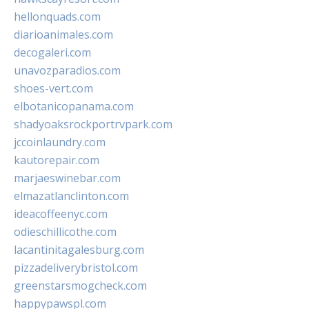
hellonquads.com
diarioanimales.com
decogaleri.com
unavozparadios.com
shoes-vert.com
elbotanicopanama.com
shadyoaksrockportrvpark.com
jccoinlaundry.com
kautorepair.com
marjaeswinebar.com
elmazatlanclinton.com
ideacoffeenyc.com
odieschillicothe.com
lacantinitagalesburg.com
pizzadeliverybristol.com
greenstarsmogcheck.com
happypawspl.com