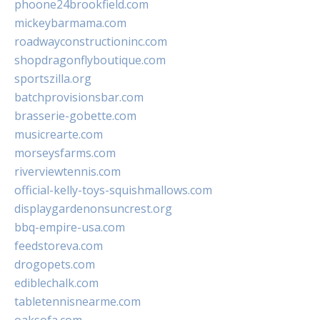
phoone24brookfield.com
mickeybarmama.com
roadwayconstructioninc.com
shopdragonflyboutique.com
sportszilla.org
batchprovisionsbar.com
brasserie-gobette.com
musicrearte.com
morseysfarms.com
riverviewtennis.com
official-kelly-toys-squishmallows.com
displaygardenonsuncrest.org
bbq-empire-usa.com
feedstoreva.com
drogopets.com
ediblechalk.com
tabletennisnearme.com